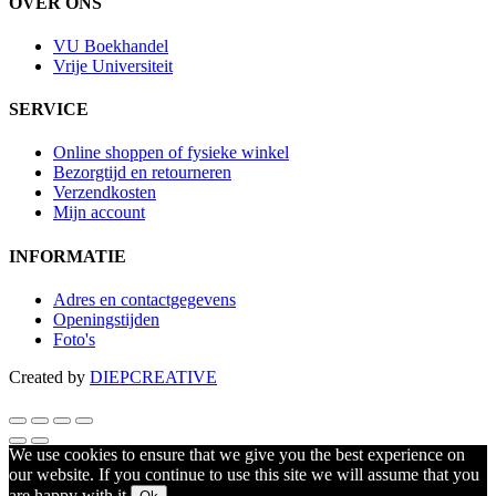
OVER ONS
VU Boekhandel
Vrije Universiteit
SERVICE
Online shoppen of fysieke winkel
Bezorgtijd en retourneren
Verzendkosten
Mijn account
INFORMATIE
Adres en contactgegevens
Openingstijden
Foto's
Created by
DIEPCREATIVE
We use cookies to ensure that we give you the best experience on
our website. If you continue to use this site we will assume that you
are happy with it.